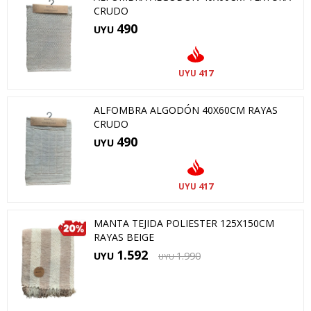
CRUDO
490
UYU
417
UYU
ALFOMBRA ALGODÓN 40X60CM RAYAS
CRUDO
490
UYU
417
UYU
MANTA TEJIDA POLIESTER 125X150CM
RAYAS BEIGE
1.592
UYU
1.990
UYU