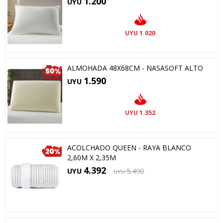
1.200
UYU
1.020
UYU
ALMOHADA 48X68CM - NASASOFT ALTO
1.590
UYU
1.352
UYU
ACOLCHADO QUEEN - RAYA BLANCO
2,60M X 2,35M
4.392
UYU
5.490
UYU