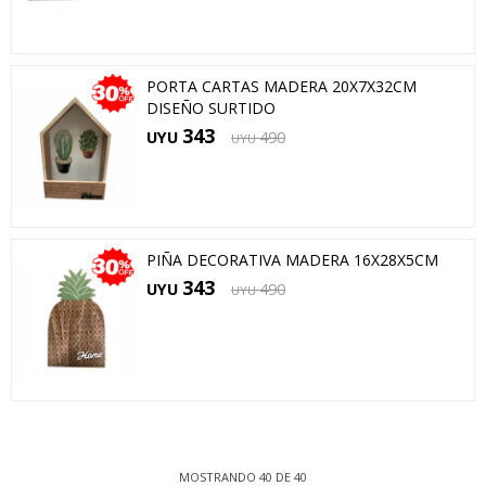
PORTA CARTAS MADERA 20X7X32CM
DISEÑO SURTIDO
343
UYU
490
UYU
PIÑA DECORATIVA MADERA 16X28X5CM
343
UYU
490
UYU
MOSTRANDO
40
DE
40