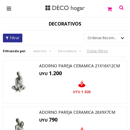

DECORATIVOS
Recomendados
Quitar filtros
Filtrando por:
Adornos
Decorativos
ADORNO PAREJA CERAMICA 21X16X12CM
1.200
UYU
1.020
UYU
ADORNO PAREJA CERAMICA 26X9X7CM
790
UYU