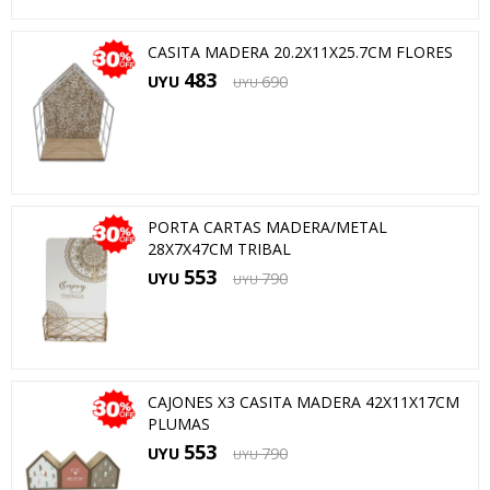
CASITA MADERA 20.2X11X25.7CM FLORES
483
UYU
690
UYU
PORTA CARTAS MADERA/METAL
28X7X47CM TRIBAL
553
UYU
790
UYU
CAJONES X3 CASITA MADERA 42X11X17CM
PLUMAS
553
UYU
790
UYU