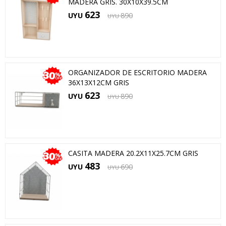
MADERA GRIS. 30X10X39.5CM
623
UYU
890
UYU
ORGANIZADOR DE ESCRITORIO MADERA
36X13X12CM GRIS
623
UYU
890
UYU
CASITA MADERA 20.2X11X25.7CM GRIS
483
UYU
690
UYU