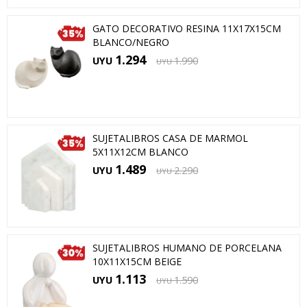
GATO DECORATIVO RESINA 11X17X15CM
BLANCO/NEGRO
1.294
UYU
1.990
UYU
SUJETALIBROS CASA DE MARMOL
5X11X12CM BLANCO
1.489
UYU
2.290
UYU
SUJETALIBROS HUMANO DE PORCELANA
10X11X15CM BEIGE
1.113
UYU
1.590
UYU