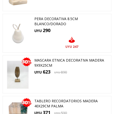
PERA DECORATIVA 8.5CM
BLANCO/DORADO
290
UYU
247
UYU
MASCARA ETNICA DECORATIVA MADERA
9X9X25CM
623
UYU
890
UYU
TABLERO RECORDATORIOS MADERA
40X29CM PALMA
371
UYU
530
UYU