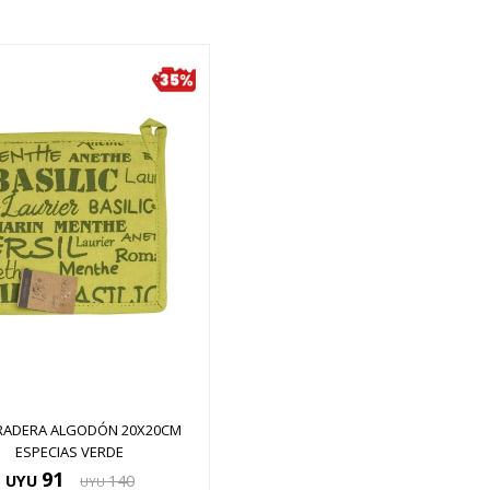
RADERA ALGODÓN 20X20CM
ESPECIAS VERDE
91
UYU
140
UYU