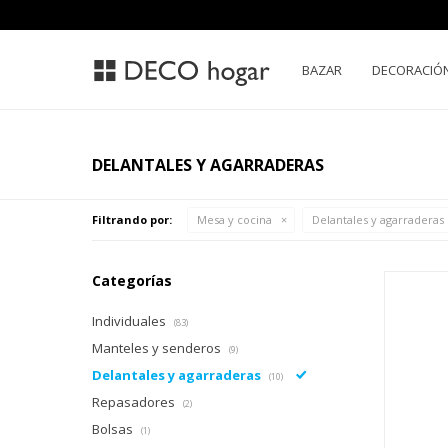
BAZAR
DECORACIÓ
DELANTALES Y AGARRADERAS
Filtrando por:
Mesa y cocina
Delantales y agarraderas
Categorías
Individuales
(83)
Manteles y senderos
(9)
Delantales y agarraderas
(10)
Repasadores
(2)
Bolsas
(1)