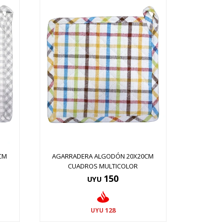
CM
AGARRADERA ALGODÓN 20X20CM
CUADROS MULTICOLOR
150
UYU
128
UYU