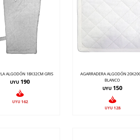
LA ALGODÓN 18X32CM GRIS
AGARRADERA ALGODÓN 20X20
BLANCO
190
UYU
150
UYU
162
UYU
128
UYU