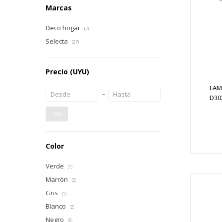
Marcas
Deco hogar
(7)
Selecta
(27)
Precio
(UYU)
LAM
D30
OK
Color
Verde
(1)
Marrón
(2)
Gris
(1)
Blanco
(2)
Negro
(5)