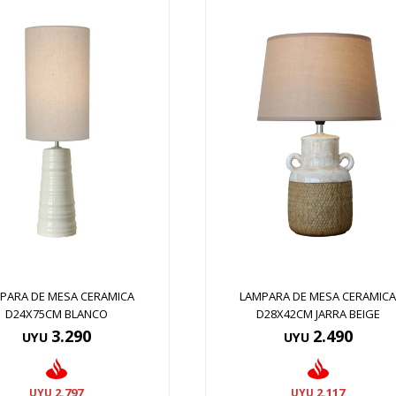
PARA DE MESA CERAMICA
LAMPARA DE MESA CERAMIC
D24X75CM BLANCO
D28X42CM JARRA BEIGE
3.290
2.490
UYU
UYU
2.797
2.117
UYU
UYU