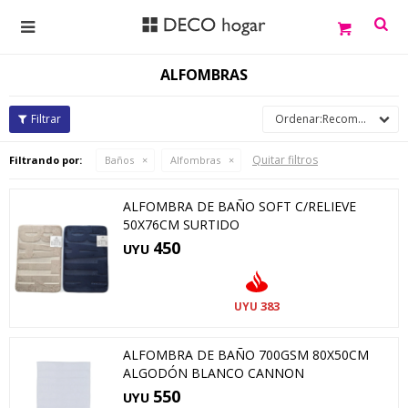

ALFOMBRAS
Recomendados
Quitar filtros
Filtrando por:
Baños
Alfombras
ALFOMBRA DE BAÑO SOFT C/RELIEVE
50X76CM SURTIDO
450
UYU
383
UYU
ALFOMBRA DE BAÑO 700GSM 80X50CM
ALGODÓN BLANCO CANNON
550
UYU