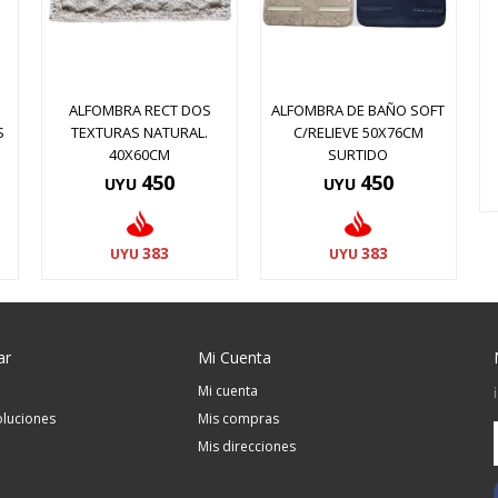
ALFOMBRA RECT DOS
ALFOMBRA DE BAÑO SOFT
S
TEXTURAS NATURAL.
C/RELIEVE 50X76CM
40X60CM
SURTIDO
450
450
UYU
UYU
383
383
UYU
UYU
ar
Mi Cuenta
Mi cuenta
luciones
Mis compras
Mis direcciones