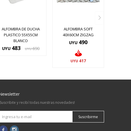
ALFOMBRA DE DUCHA
ALFOMBRA SOFT
PLASTICO 55X55CM
40X60CM ZIGZAG
BLANCO
490
UYU
483
UYU
690
UYU
417
UYU
Newsletter
¡Suscribite y recibí todas nuestras novedades!
Suscribirme

