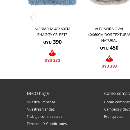
ALFOMBRA 40X60CM
ALFOMBRA OVAL
SHAGGY CELESTE
40X60CM DOS TEXTURA
NATURAL
390
UYU
450
UYU
332
UYU
383
UYU
DECO hogar
Como compr
Nuestra Empresa
Cómo comprar
Nuestras tiendas
Cambios y devo
Trabaja con nosotros
Franquicias
Términos Y Condiciones