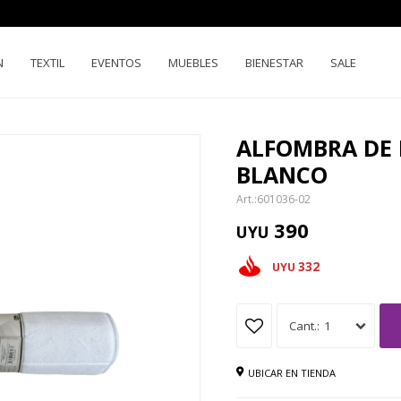
N
TEXTIL
EVENTOS
MUEBLES
BIENESTAR
SALE
ALFOMBRA DE 
BLANCO
601036-02
390
UYU
332
UYU
1
UBICAR EN TIENDA