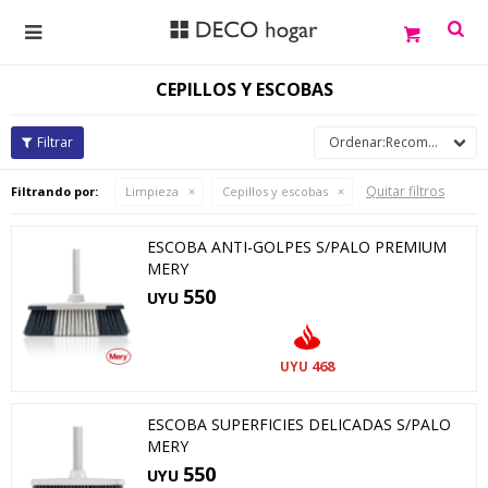

CEPILLOS Y ESCOBAS
Recomendados
Quitar filtros
Filtrando por:
Limpieza
Cepillos y escobas
ESCOBA ANTI-GOLPES S/PALO PREMIUM
MERY
550
UYU
468
UYU
ESCOBA SUPERFICIES DELICADAS S/PALO
MERY
550
UYU