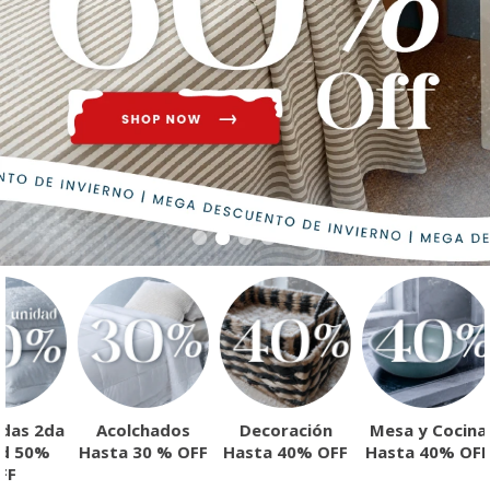
das 2da
Acolchados
Decoración
Mesa y Cocina
ad 50%
Hasta 30 % OFF
Hasta 40% OFF
Hasta 40% OFF
FF