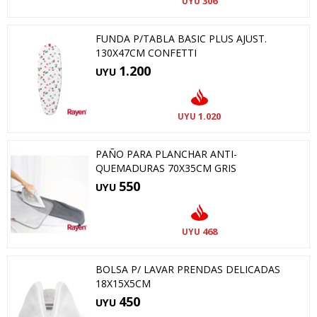
306
UYU
FUNDA P/TABLA BASIC PLUS AJUST.
130X47CM CONFETTI
1.200
UYU
1.020
UYU
PAÑO PARA PLANCHAR ANTI-
QUEMADURAS 70X35CM GRIS
550
UYU
468
UYU
BOLSA P/ LAVAR PRENDAS DELICADAS
18X15X5CM
450
UYU