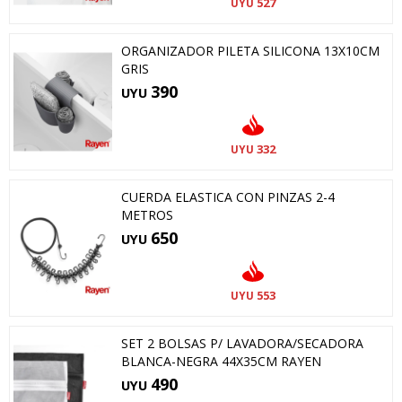
527
UYU
ORGANIZADOR PILETA SILICONA 13X10CM
GRIS
390
UYU
332
UYU
CUERDA ELASTICA CON PINZAS 2-4
METROS
650
UYU
553
UYU
SET 2 BOLSAS P/ LAVADORA/SECADORA
BLANCA-NEGRA 44X35CM RAYEN
490
UYU