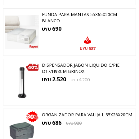
FUNDA PARA MANTAS 55X65X20CM
BLANCO
690
UYU
587
UYU
DISPENSADOR JABON LIQUIDO C/PIE
D17/H98CM BRINOX
2.520
UYU
4.200
UYU
ORGANIZADOR PARA VALIJA L 35X26X20CM
686
UYU
980
UYU