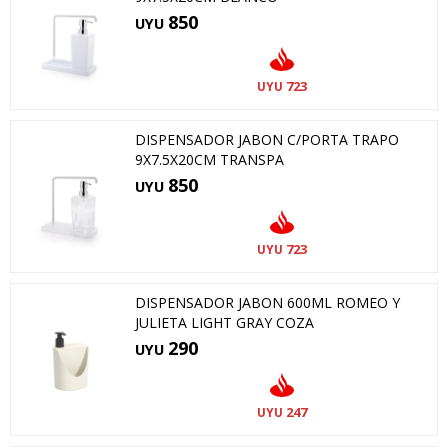
850
UYU
723
UYU
DISPENSADOR JABON C/PORTA TRAPO
9X7.5X20CM TRANSPA
850
UYU
723
UYU
DISPENSADOR JABON 600ML ROMEO Y
JULIETA LIGHT GRAY COZA
290
UYU
247
UYU