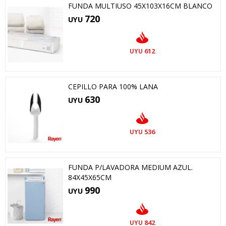
FUNDA MULTIUSO 45X103X16CM BLANCO
720
UYU
612
UYU
CEPILLO PARA 100% LANA
630
UYU
536
UYU
FUNDA P/LAVADORA MEDIUM AZUL.
84X45X65CM
990
UYU
842
UYU