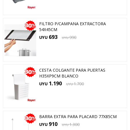
FILTRO P/CAMPANA EXTRACTORA
54X45CM
693
UYU
990
UYU
CESTA COLGANTE PARA PUERTAS
H35XP9CM BLANCO
1.190
UYU
1.700
UYU
BARRA EXTRA PARA PLACARD 77X85CM
910
UYU
1.300
UYU