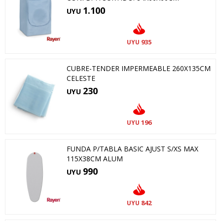
1.100
UYU
935
UYU
CUBRE-TENDER IMPERMEABLE 260X135CM
CELESTE
230
UYU
196
UYU
FUNDA P/TABLA BASIC AJUST S/XS MAX
115X38CM ALUM
990
UYU
842
UYU