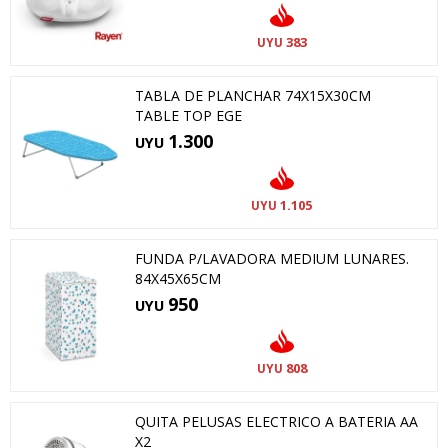
383
UYU
TABLA DE PLANCHAR 74X15X30CM
TABLE TOP EGE
1.300
UYU
1.105
UYU
FUNDA P/LAVADORA MEDIUM LUNARES.
84X45X65CM
950
UYU
808
UYU
QUITA PELUSAS ELECTRICO A BATERIA AA
X2