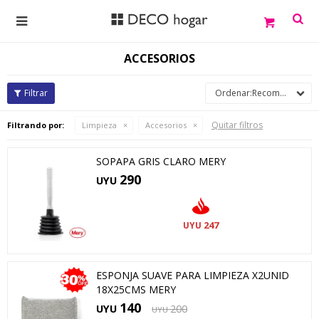

ACCESORIOS
Recomendados
Quitar filtros
Filtrando por:
Limpieza
Accesorios
SOPAPA GRIS CLARO MERY
290
UYU
247
UYU
ESPONJA SUAVE PARA LIMPIEZA X2UNID
18X25CMS MERY
140
UYU
200
UYU