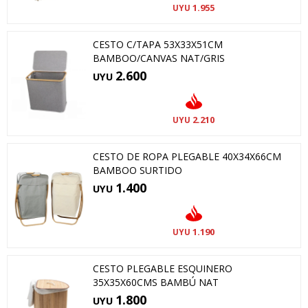
1.955
UYU
CESTO C/TAPA 53X33X51CM
BAMBOO/CANVAS NAT/GRIS
2.600
UYU
2.210
UYU
CESTO DE ROPA PLEGABLE 40X34X66CM
BAMBOO SURTIDO
1.400
UYU
1.190
UYU
CESTO PLEGABLE ESQUINERO
35X35X60CMS BAMBÚ NAT
1.800
UYU