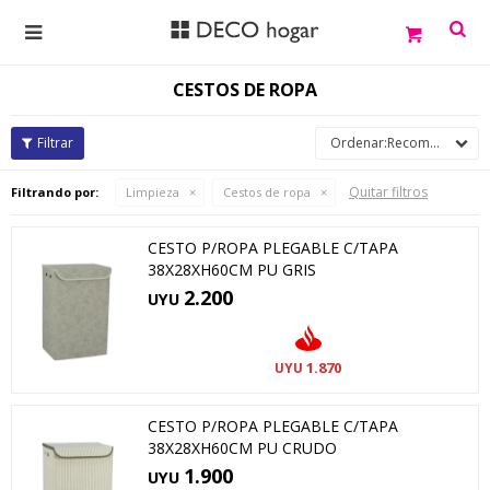

CESTOS DE ROPA
Recomendados
Quitar filtros
Filtrando por:
Limpieza
Cestos de ropa
CESTO P/ROPA PLEGABLE C/TAPA
38X28XH60CM PU GRIS
2.200
UYU
1.870
UYU
CESTO P/ROPA PLEGABLE C/TAPA
38X28XH60CM PU CRUDO
1.900
UYU