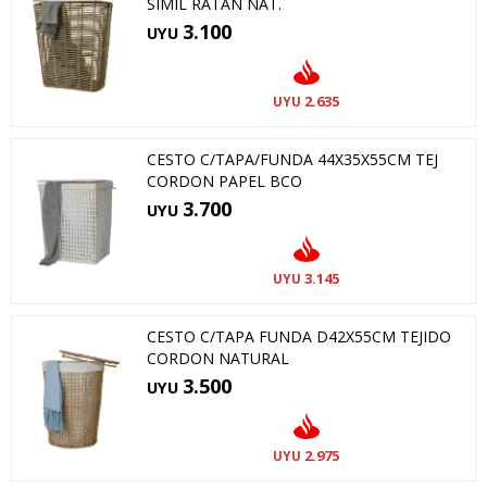
SIMIL RATAN NAT.
3.100
UYU
2.635
UYU
CESTO C/TAPA/FUNDA 44X35X55CM TEJ
CORDON PAPEL BCO
3.700
UYU
3.145
UYU
CESTO C/TAPA FUNDA D42X55CM TEJIDO
CORDON NATURAL
3.500
UYU
2.975
UYU