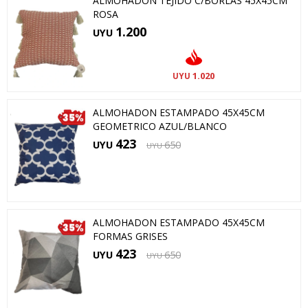
ALMOHADON TEJIDO C/BORLAS 45X45CM
ROSA
1.200
UYU
1.020
UYU
ALMOHADON ESTAMPADO 45X45CM
GEOMETRICO AZUL/BLANCO
423
UYU
650
UYU
ALMOHADON ESTAMPADO 45X45CM
FORMAS GRISES
423
UYU
650
UYU