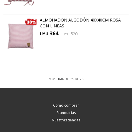
ALMOHADON ALGODÓN 40X40CM ROSA
CON LINEAS
364
UYU
520
UYU
MOSTRANDO
25
DE
25
Cómo comprar
Franquicias
Nuestras tiendas