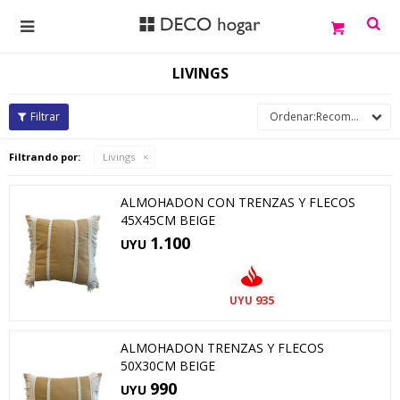

LIVINGS
Recomendados
Filtrando por:
Livings
ALMOHADON CON TRENZAS Y FLECOS
45X45CM BEIGE
1.100
UYU
935
UYU
ALMOHADON TRENZAS Y FLECOS
50X30CM BEIGE
990
UYU