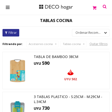

TABLAS COCINA
Recomendados
Quitar filtros
Filtrando por:
Accesorios cocina
Tablas cocina
TABLA DE BAMBOO 38CM
590
UYU
502
UYU
3 TABLAS PLASTICO - S:25CM - M:29CM -
L:34CM
730
UYU