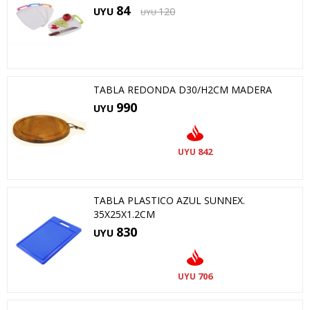
84
UYU
120
UYU
TABLA REDONDA D30/H2CM MADERA
990
UYU
842
UYU
TABLA PLASTICO AZUL SUNNEX.
35X25X1.2CM
830
UYU
706
UYU