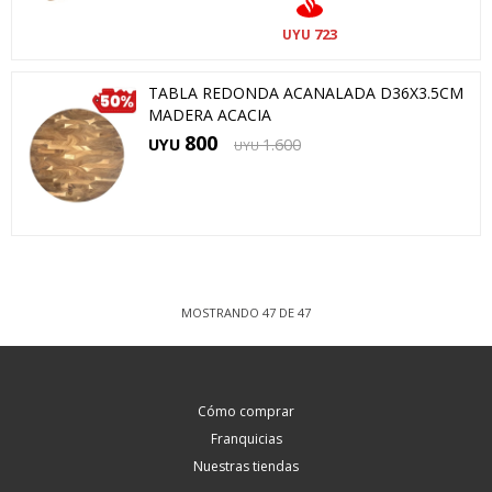
723
UYU
TABLA REDONDA ACANALADA D36X3.5CM
MADERA ACACIA
800
UYU
1.600
UYU
MOSTRANDO
47
DE
47
Cómo comprar
Franquicias
Nuestras tiendas