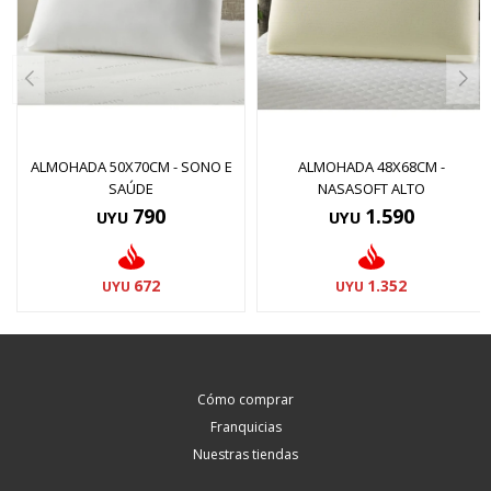
ALMOHADA 50X70CM - SONO E
ALMOHADA 48X68CM -
SAÚDE
NASASOFT ALTO
790
1.590
UYU
UYU
672
1.352
UYU
UYU
Cómo comprar
Franquicias
Nuestras tiendas