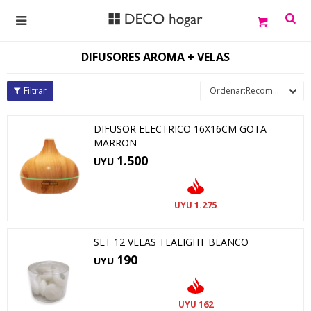

DIFUSORES AROMA + VELAS
Recomendados
DIFUSOR ELECTRICO 16X16CM GOTA
MARRON
1.500
UYU
1.275
UYU
SET 12 VELAS TEALIGHT BLANCO
190
UYU
162
UYU