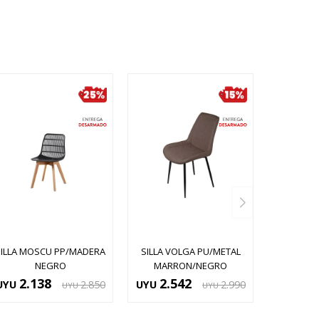
SILLA MOSCU PP/MADERA
SILLA VOLGA PU/METAL
NEGRO
MARRON/NEGRO
2.138
2.542
UYU
2.850
UYU
2.990
UYU
UYU