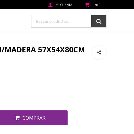
0
UYU
LI/MADERA 57X54X80CM
COMPRAR