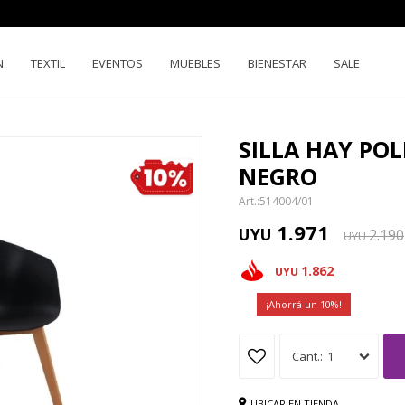
N
TEXTIL
EVENTOS
MUEBLES
BIENESTAR
SALE
SILLA HAY PO
NEGRO
514004/01
1.971
UYU
2.190
UYU
1.862
UYU
10
1
UBICAR EN TIENDA