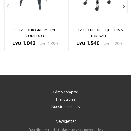
SILLA TOLIX GRIS METAL
SILLA ESCRITORIO EJECUTIVA -
COMEDOR
TOK AZUL
1.043
1.540
UYU
1.390
UYU
2.200
UYU
UYU
Cómo comprar
Franquicias
Nuestras tiendas
Newsletter
¡Suscribite y recibí todas nuestras novedades!