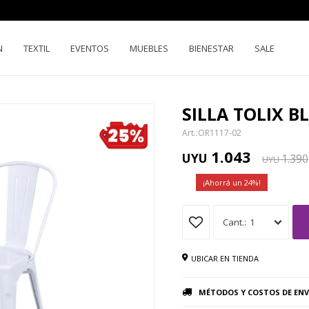
N
TEXTIL
EVENTOS
MUEBLES
BIENESTAR
SALE
SILLA TOLIX 
OR1117-02
1.043
UYU
1.390
UYU
24
1
UBICAR EN TIENDA
MÉTODOS Y COSTOS DE ENV