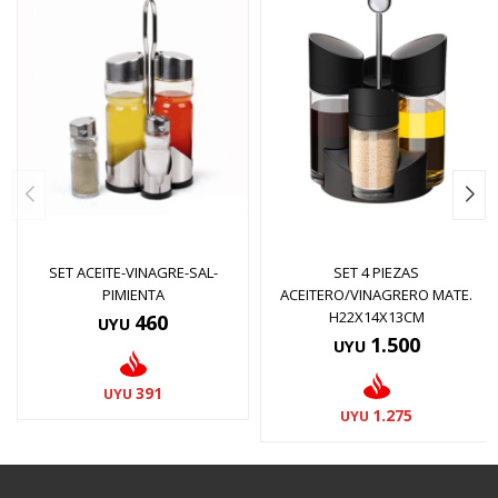
SET ACEITE-VINAGRE-SAL-
SET 4 PIEZAS
PIMIENTA
ACEITERO/VINAGRERO MATE.
H22X14X13CM
460
UYU
1.500
UYU
391
UYU
1.275
UYU