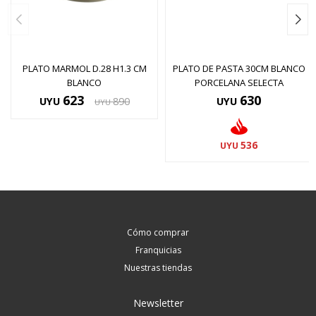
PLATO MARMOL D.28 H1.3 CM
PLATO DE PASTA 30CM BLANCO
BLANCO
PORCELANA SELECTA
623
630
UYU
890
UYU
UYU
536
UYU
Cómo comprar
Franquicias
Nuestras tiendas
Newsletter