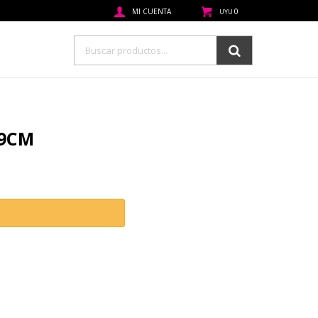
0
UYU
9CM