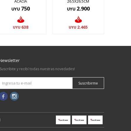
ACACIA
26.5X26.5CM
750
2.900
UYU
UYU
638
2.465
UYU
UYU
Newsletter
¡Suscribite y recibí todas nuestras novedades!
Suscribirme

