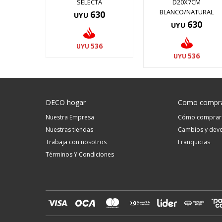
SELECTA
D20X7CM
BLANCO/NATURAL
630
UYU
630
UYU
536
UYU
536
UYU
DECO hogar
Como compr
Nuestra Empresa
Cómo comprar
Nuestras tiendas
Cambios y devo
Trabaja con nosotros
Franquicias
Términos Y Condiciones