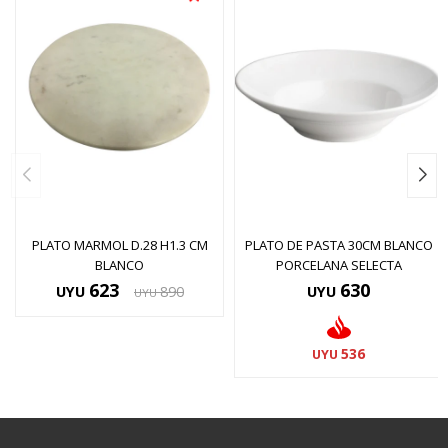
PLATO MARMOL D.28 H1.3 CM
PLATO DE PASTA 30CM BLANCO
BLANCO
PORCELANA SELECTA
623
630
UYU
890
UYU
UYU
536
UYU