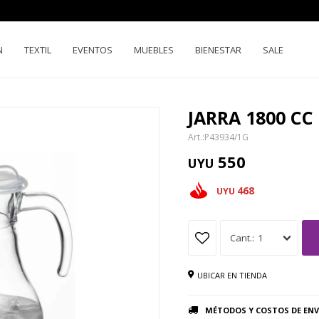
N
TEXTIL
EVENTOS
MUEBLES
BIENESTAR
SALE
JARRA 1800 CC
P43934/1G
550
UYU
468
UYU
1
UBICAR EN TIENDA
MÉTODOS Y COSTOS DE ENV