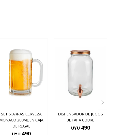
SET 6 JARRAS CERVEZA
DISPENSADOR DE JUGOS
MONACO 380ML EN CAJA
3L TAPA COBRE
DE REGAL
490
UYU
490
UYU