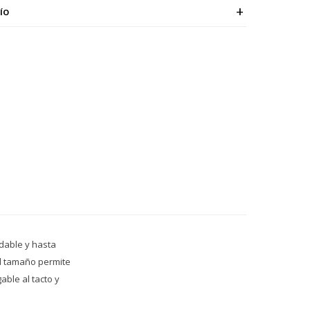
ÍO
adable y hasta
El tamaño permite
able al tacto y