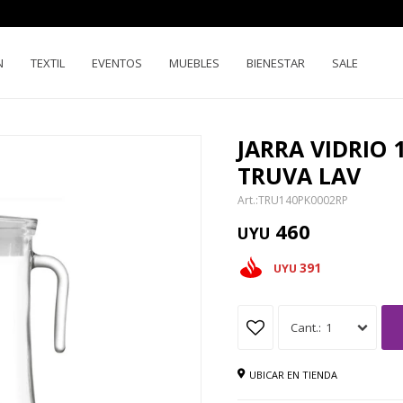
N
TEXTIL
EVENTOS
MUEBLES
BIENESTAR
SALE
JARRA VIDRIO 
TRUVA LAV
TRU140PK0002RP
460
UYU
391
UYU
1
UBICAR EN TIENDA