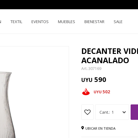
N
TEXTIL
EVENTOS
MUEBLES
BIENESTAR
SALE
DECANTER VID
ACANALADO
307169
590
UYU
502
UYU
1
UBICAR EN TIENDA