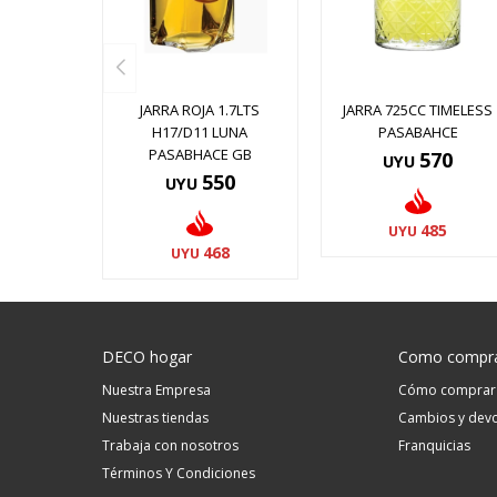
JARRA ROJA 1.7LTS
JARRA 725CC TIMELESS
H17/D11 LUNA
PASABAHCE
PASABHACE GB
570
UYU
550
UYU
485
UYU
468
UYU
DECO hogar
Como compr
Nuestra Empresa
Cómo comprar
Nuestras tiendas
Cambios y devo
Trabaja con nosotros
Franquicias
Términos Y Condiciones