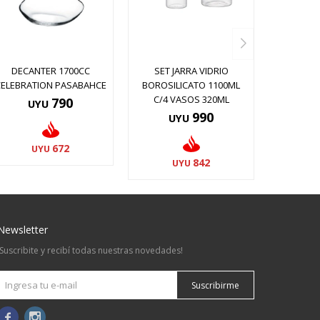
DECANTER 1700CC
SET JARRA VIDRIO
CELEBRATION PASABAHCE
BOROSILICATO 1100ML
C/4 VASOS 320ML
790
UYU
990
UYU
672
UYU
842
UYU
Newsletter
¡Suscribite y recibí todas nuestras novedades!
Suscribirme

