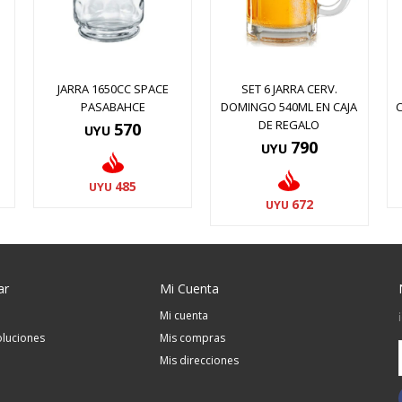
JARRA 1650CC SPACE
SET 6 JARRA CERV.
PASABAHCE
DOMINGO 540ML EN CAJA
DE REGALO
570
UYU
790
UYU
485
UYU
672
UYU
ar
Mi Cuenta
Mi cuenta
luciones
Mis compras
Mis direcciones