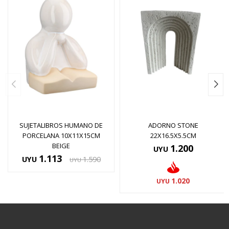
SUJETALIBROS HUMANO DE
ADORNO STONE
PORCELANA 10X11X15CM
22X16.5X5.5CM
BEIGE
1.200
UYU
1.113
UYU
1.590
UYU
1.020
UYU