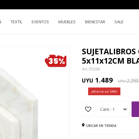
N
TEXTIL
EVENTOS
MUEBLES
BIENESTAR
SALE
SUJETALIBROS
5x11x12CM B
55266
1.489
UYU
2.290
UYU
34
1
UBICAR EN TIENDA