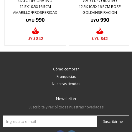
GATO DECORATIVO
GATO DECORATIVO
12.5X10.5X16.5CM
12.5X10.5X16.5CM ROSE
AMARILLO/PROSPERIDAD
GOLD/INSPIRACION
990
990
UYU
UYU
842
842
UYU
UYU
Cómo comprar
Franquicias
Nuestras tiendas
Newsletter
¡Suscribite y recibí todas nuestras novedades!
Suscribirme