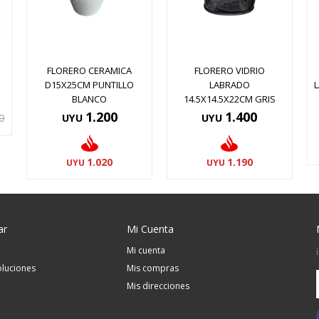
FLORERO CERAMICA
FLORERO VIDRIO
D15X25CM PUNTILLO
LABRADO
BLANCO
14.5X14.5X22CM GRIS
1.200
1.400
0
UYU
UYU
1.020
1.190
UYU
UYU
ar
Mi Cuenta
Mi cuenta
luciones
Mis compras
Mis direcciones