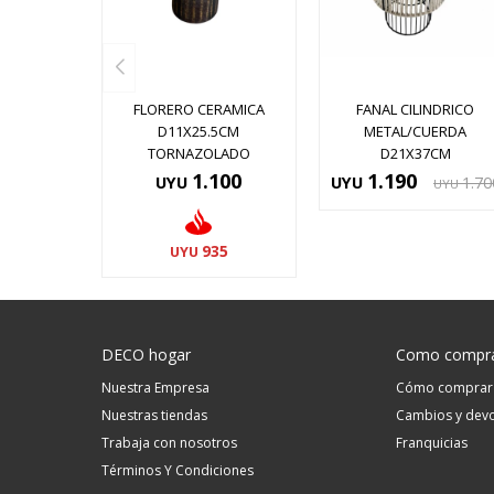
FLORERO CERAMICA
FANAL CILINDRICO
D11X25.5CM
METAL/CUERDA
TORNAZOLADO
D21X37CM
1.100
1.190
UYU
UYU
1.70
UYU
935
UYU
DECO hogar
Como compr
Nuestra Empresa
Cómo comprar
Nuestras tiendas
Cambios y devo
Trabaja con nosotros
Franquicias
Términos Y Condiciones