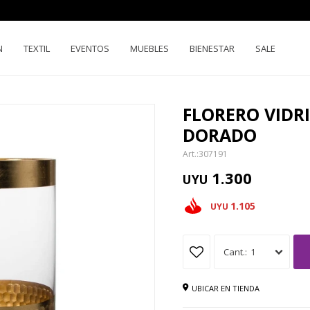
N
TEXTIL
EVENTOS
MUEBLES
BIENESTAR
SALE
FLORERO VIDR
DORADO
307191
1.300
UYU
1.105
UYU
1
UBICAR EN TIENDA