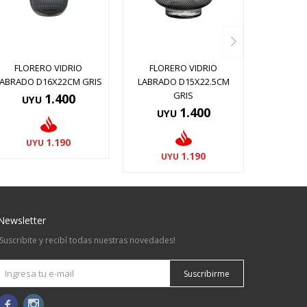
FLORERO VIDRIO
FLORERO VIDRIO
LABRADO D16X22CM GRIS
LABRADO D15X22.5CM
GRIS
1.400
UYU
1.400
UYU
1.190
UYU
1.190
UYU
Newsletter
¡Suscribite y recibí todas nuestras novedades!
Suscribirme

