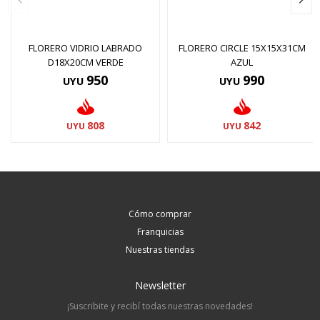
FLORERO VIDRIO LABRADO
FLORERO CIRCLE 15X15X31CM
D18X20CM VERDE
AZUL
950
990
UYU
UYU
808
842
UYU
UYU
Cómo comprar
Franquicias
Nuestras tiendas
Newsletter
¡Suscribite y recibí todas nuestras novedades!