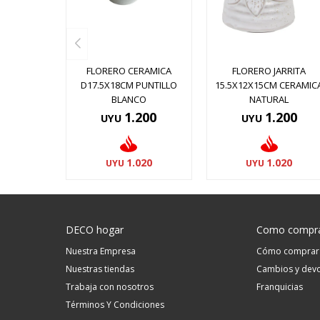
FLORERO CERAMICA
FLORERO JARRITA
D17.5X18CM PUNTILLO
15.5X12X15CM CERAMIC
BLANCO
NATURAL
1.200
1.200
UYU
UYU
1.020
1.020
UYU
UYU
DECO hogar
Como compr
Nuestra Empresa
Cómo comprar
Nuestras tiendas
Cambios y devo
Trabaja con nosotros
Franquicias
Términos Y Condiciones