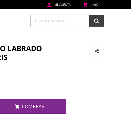
0
UYU
IO LABRADO
IS
COMPRAR