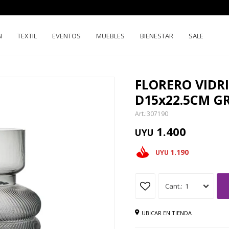
N
TEXTIL
EVENTOS
MUEBLES
BIENESTAR
SALE
FLORERO VIDR
D15x22.5CM GR
307190
1.400
UYU
1.190
UYU
1
UBICAR EN TIENDA