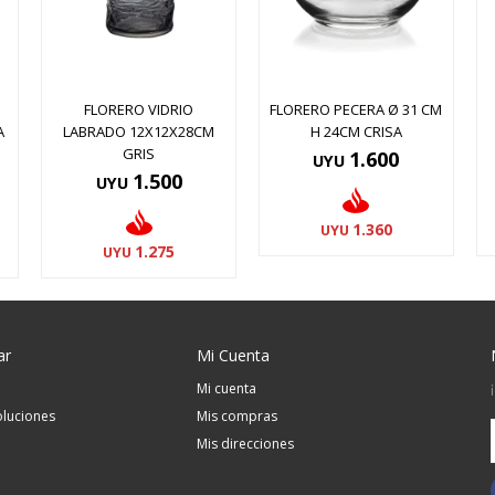
FLORERO VIDRIO
FLORERO PECERA Ø 31 CM
A
LABRADO 12X12X28CM
H 24CM CRISA
GRIS
1.600
UYU
1.500
UYU
1.360
UYU
1.275
UYU
ar
Mi Cuenta
Mi cuenta
luciones
Mis compras
Mis direcciones