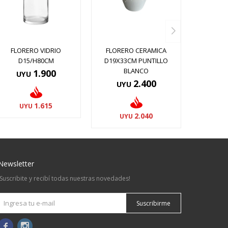
FLORERO VIDRIO
FLORERO CERAMICA
D15/H80CM
D19X33CM PUNTILLO
BLANCO
1.900
UYU
2.400
UYU
1.615
UYU
2.040
UYU
Newsletter
¡Suscribite y recibí todas nuestras novedades!
Suscribirme

