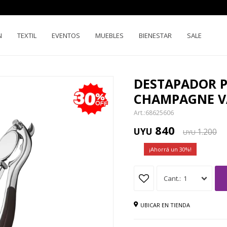
N
TEXTIL
EVENTOS
MUEBLES
BIENESTAR
SALE
DESTAPADOR P
CHAMPAGNE V
68625606
840
UYU
1.200
UYU
30
1
UBICAR EN TIENDA