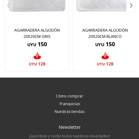
AGARRADERA ALGODÓN
AGARRADERA ALGODÓN
20X20CM GRIS
20X20CM BLANCO
150
150
UYU
UYU
128
128
UYU
UYU
Cómo comprar
Franquicias
Nuestras tiendas
Newsletter
¡Suscribite y recibí todas nuestras novedades!