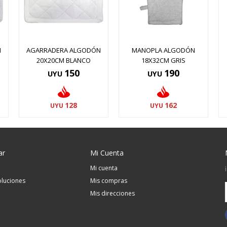
N
AGARRADERA ALGODÓN
MANOPLA ALGODÓN
20X20CM BLANCO
18X32CM GRIS
150
190
UYU
UYU
128
162
UYU
UYU
ar
Mi Cuenta
Mi cuenta
luciones
Mis compras
Mis direcciones