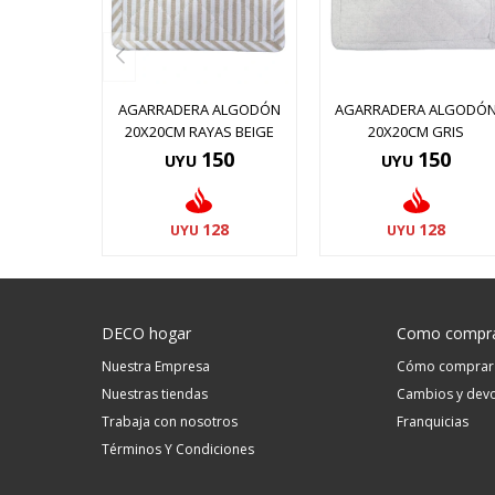
AGARRADERA ALGODÓN
AGARRADERA ALGODÓ
20X20CM RAYAS BEIGE
20X20CM GRIS
150
150
UYU
UYU
128
128
UYU
UYU
DECO hogar
Como compr
Nuestra Empresa
Cómo comprar
Nuestras tiendas
Cambios y devo
Trabaja con nosotros
Franquicias
Términos Y Condiciones