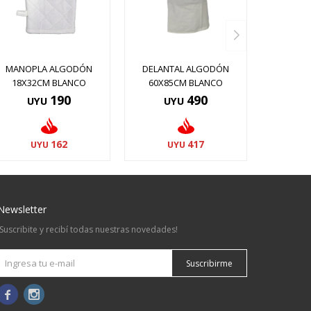
MANOPLA ALGODÓN
DELANTAL ALGODÓN
18X32CM BLANCO
60X85CM BLANCO
190
490
UYU
UYU
162
417
UYU
UYU
Newsletter
¡Suscribite y recibí todas nuestras novedades!
Suscribirme

