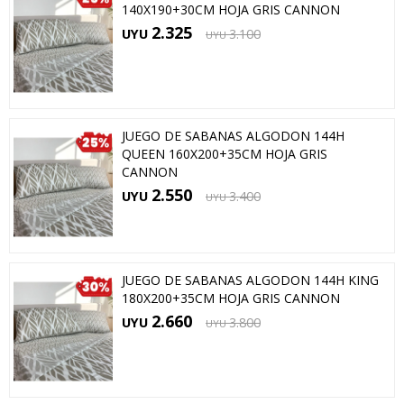
140X190+30CM HOJA GRIS CANNON
2.325
UYU
3.100
UYU
JUEGO DE SABANAS ALGODON 144H
QUEEN 160X200+35CM HOJA GRIS
CANNON
2.550
UYU
3.400
UYU
JUEGO DE SABANAS ALGODON 144H KING
180X200+35CM HOJA GRIS CANNON
2.660
UYU
3.800
UYU