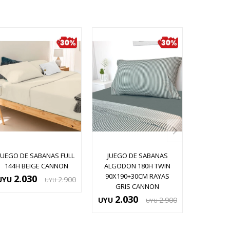
JUEGO DE SABANAS FULL
JUEGO DE SABANAS
144H BEIGE CANNON
ALGODON 180H TWIN
90X190+30CM RAYAS
2.030
UYU
2.900
UYU
GRIS CANNON
2.030
UYU
2.900
UYU