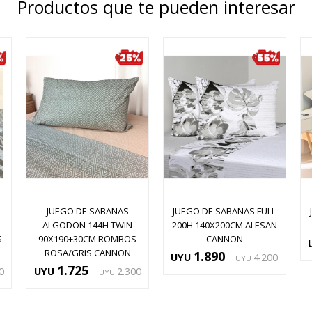
Productos que te pueden interesar
JUEGO DE SABANAS
JUEGO DE SABANAS FULL
ALGODON 144H TWIN
200H 140X200CM ALESAN
S
90X190+30CM ROMBOS
CANNON
ROSA/GRIS CANNON
1.890
UYU
4.200
UYU
1.725
0
UYU
2.300
UYU