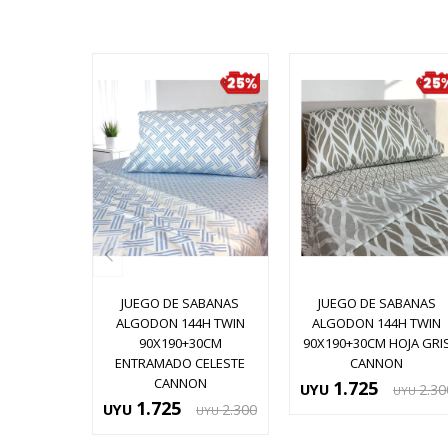
JUEGO DE SABANAS
JUEGO DE SABANAS
ALGODON 144H TWIN
ALGODON 144H TWIN
90X190+30CM
90X190+30CM HOJA GRI
ENTRAMADO CELESTE
CANNON
CANNON
1.725
UYU
2.30
UYU
1.725
UYU
2.300
UYU