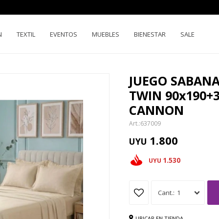
N
TEXTIL
EVENTOS
MUEBLES
BIENESTAR
SALE
JUEGO SABANA
TWIN 90x190
CANNON
637009
1.800
UYU
1.530
UYU
1
UBICAR EN TIENDA