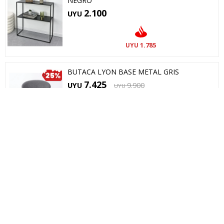
NEGRO
2.100
UYU
1.785
UYU
BUTACA LYON BASE METAL GRIS
7.425
UYU
9.900
UYU
SILLA TOLIX NEGRA METAL COMEDOR
1.043
UYU
1.390
UYU