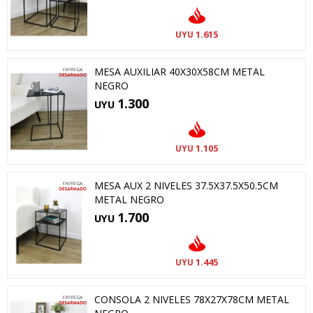
1.615
UYU
MESA AUXILIAR 40X30X58CM METAL
NEGRO
1.300
UYU
1.105
UYU
MESA AUX 2 NIVELES 37.5X37.5X50.5CM
METAL NEGRO
1.700
UYU
1.445
UYU
CONSOLA 2 NIVELES 78X27X78CM METAL