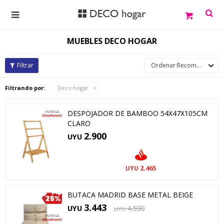

MUEBLES DECO HOGAR
Recomendados
Filtrando por:
Deco hogar
DESPOJADOR DE BAMBOO 54X47X105CM
CLARO
2.900
UYU
2.465
UYU
BUTACA MADRID BASE METAL BEIGE
3.443
UYU
4.590
UYU