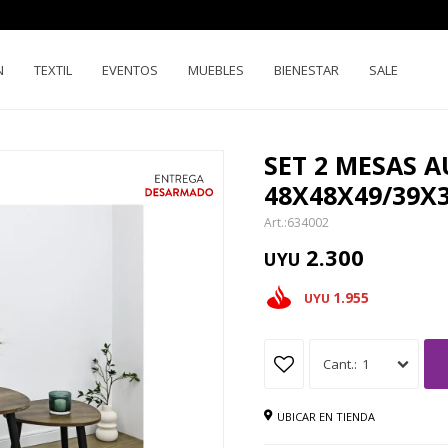
N
TEXTIL
EVENTOS
MUEBLES
BIENESTAR
SALE
SET 2 MESAS A
48X48X49/39X
634002
2.300
UYU
1.955
UYU
1
UBICAR EN TIENDA