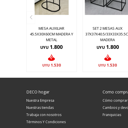
MESA AUXILIAR
SET 2 MESAS AUX
45.5X30X60CM MADERA Y
37X37X40.5/33X33X35.5
METAL
MADERA
1.800
1.800
UYU
UYU
1.530
1.530
UYU
UYU
DECO hogar
Como compr
Nuestra Empresa
Cómo comprar
Nuestras tiendas
Cambios y devo
Trabaja con nosotros
Franquicias
Términos Y Condiciones