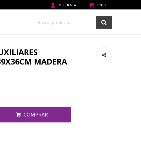
0
UYU
UXILIARES
39X36CM MADERA
COMPRAR