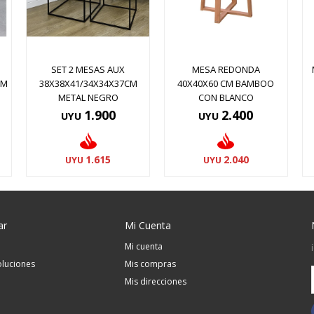
SET 2 MESAS AUX
MESA REDONDA
CM
38X38X41/34X34X37CM
40X40X60 CM BAMBOO
METAL NEGRO
CON BLANCO
1.900
2.400
UYU
UYU
1.615
2.040
UYU
UYU
ar
Mi Cuenta
Mi cuenta
luciones
Mis compras
Mis direcciones