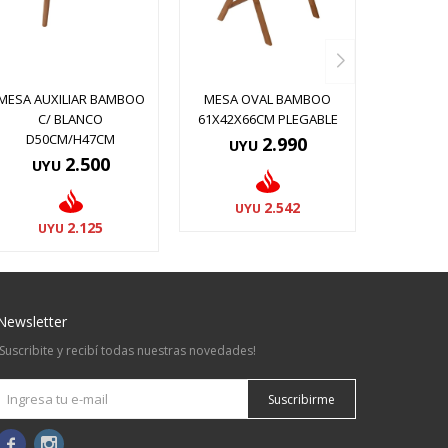
MESA AUXILIAR BAMBOO
MESA OVAL BAMBOO
C/ BLANCO
61X42X66CM PLEGABLE
D50CM/H47CM
2.990
UYU
2.500
UYU
2.542
UYU
2.125
UYU
Newsletter
¡Suscribite y recibí todas nuestras novedades!
Suscribirme

