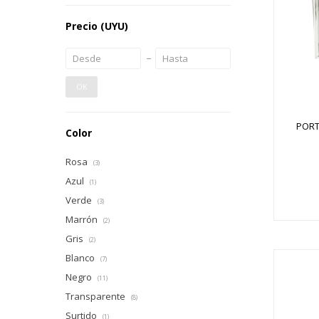
Precio
(UYU)
OK
PORT
Color
Rosa
(3)
Azul
(1)
Verde
(3)
Marrón
(2)
Gris
(2)
Blanco
(7)
Negro
(11)
Transparente
(8)
Surtido
(1)