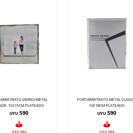
ARRETRATO VIDRIO/METAL
PORTARRETRATO METAL CLASI
ADR. 15X15CM PLATEADO
13X18CM PLATEADO
590
590
UYU
UYU
502
502
UYU
UYU