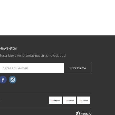
Newsletter
¡Suscribite y recibí todas nuestras novedades!
Suscribirme

