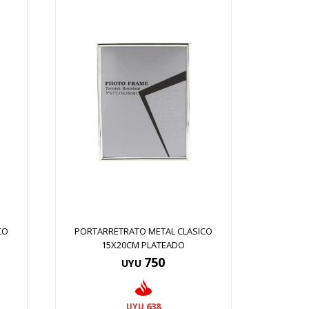
CO
PORTARRETRATO METAL CLASICO
15X20CM PLATEADO
750
UYU
638
UYU