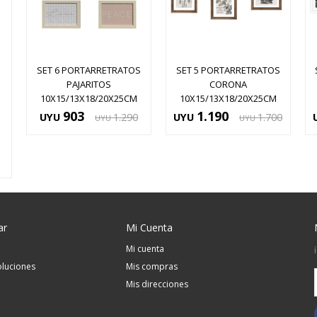
SET 6 PORTARRETRATOS
SET 5 PORTARRETRATOS
PAJARITOS
CORONA
10X15/13X18/20X25CM
10X15/13X18/20X25CM
903
1.190
UYU
1.290
UYU
1.700
UYU
UYU
ar
Mi Cuenta
Mi cuenta
luciones
Mis compras
Mis direcciones