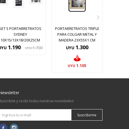
SET 5 PORTARRETRATOS
PORTARRETRATOS TRIPLE
SYDNEY
PARA COLGAR METAL Y
10X15/13X18/20X25CM
MADERA 23X55X1 CM
1.190
1.300
UYU
1.700
UYU
UYU
1.105
UYU
Newsletter
¡Suscribite y recibí todas nuestras novedades!
Suscribirme

