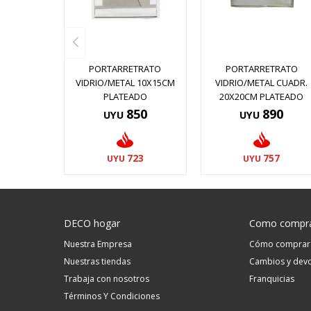
PORTARRETRATO
PORTARRETRATO
VIDRIO/METAL 10X15CM
VIDRIO/METAL CUADR.
PLATEADO
20X20CM PLATEADO
850
890
UYU
UYU
723
757
UYU
UYU
DECO hogar
Como compr
Nuestra Empresa
Cómo comprar
Nuestras tiendas
Cambios y devo
Trabaja con nosotros
Franquicias
Términos Y Condiciones