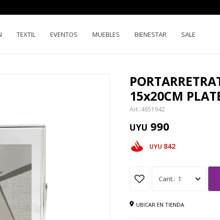
N
TEXTIL
EVENTOS
MUEBLES
BIENESTAR
SALE
PORTARRETRAT
15x20CM PLAT
4651942
990
UYU
842
UYU
1
UBICAR EN TIENDA