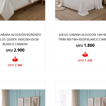
 SABANA ALGODÓN BORDADO
JUEGO SABANA ALGODON 144 HI
HILOS QUEEN 160X200+35CM
TWIN 90X190+30CM BLANCO CA
BLANCO CANNON
1.800
UYU
2.900
UYU
1.530
UYU
2.465
UYU