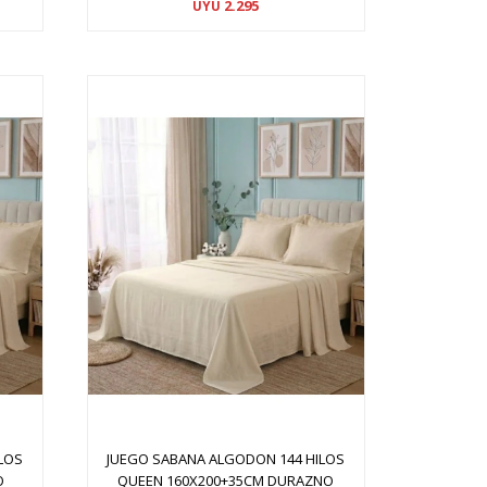
2.295
UYU
LOS
JUEGO SABANA ALGODON 144 HILOS
O
QUEEN 160X200+35CM DURAZNO