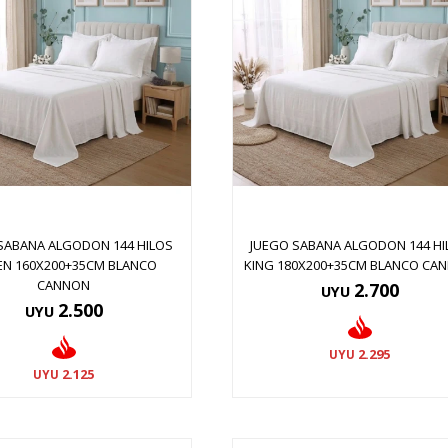
SABANA ALGODON 144 HILOS
JUEGO SABANA ALGODON 144 HI
EN 160X200+35CM BLANCO
KING 180X200+35CM BLANCO CA
CANNON
2.700
UYU
2.500
UYU
2.295
UYU
2.125
UYU