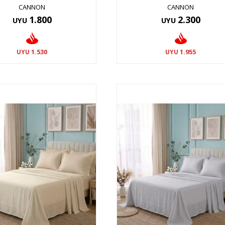
CANNON
CANNON
1.800
2.300
UYU
UYU
1.530
1.955
UYU
UYU