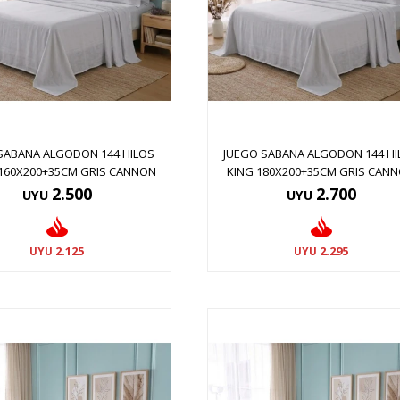
SABANA ALGODON 144 HILOS
JUEGO SABANA ALGODON 144 HI
160X200+35CM GRIS CANNON
KING 180X200+35CM GRIS CAN
2.500
2.700
UYU
UYU
2.125
2.295
UYU
UYU