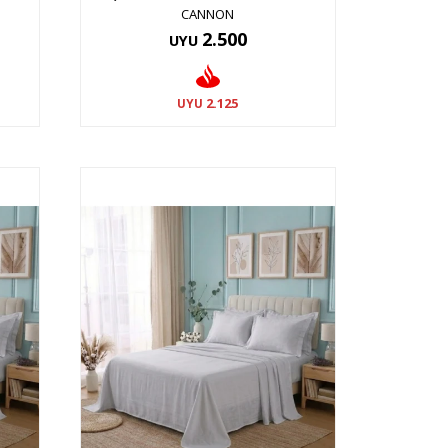
CANNON
2.500
UYU
2.125
UYU