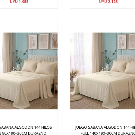
1.955
2.125
UYU
UYU
SABANA ALGODON 144 HILOS
JUEGO SABANA ALGODON 144 HI
N 90X190+30CM DURAZNO
FULL 140X190+30CM DURAZN