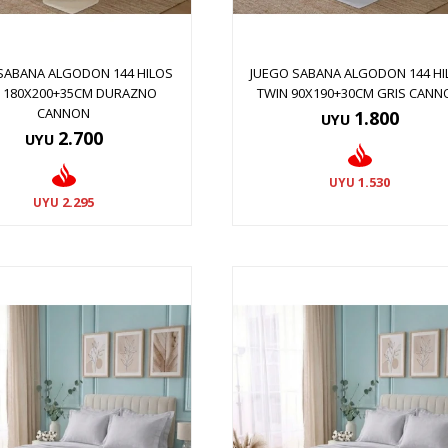
SABANA ALGODON 144 HILOS
JUEGO SABANA ALGODON 144 HI
G 180X200+35CM DURAZNO
TWIN 90X190+30CM GRIS CANN
CANNON
1.800
UYU
2.700
UYU
1.530
UYU
2.295
UYU