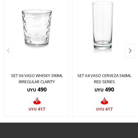
SET X6 VASO WHISKY 390ML
SET X4 VASO CERVEZA 560ML
IRREGULAR CLARITY
RED SERIES
490
490
UYU
UYU
417
417
UYU
UYU