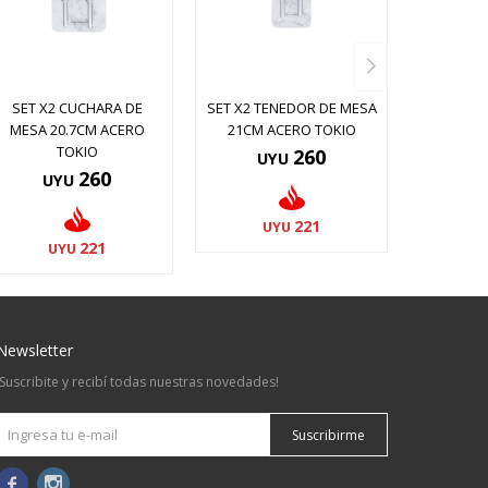
SET X2 CUCHARA DE
SET X2 TENEDOR DE MESA
MESA 20.7CM ACERO
21CM ACERO TOKIO
TOKIO
260
UYU
260
UYU
221
UYU
221
UYU
Newsletter
¡Suscribite y recibí todas nuestras novedades!
Suscribirme

