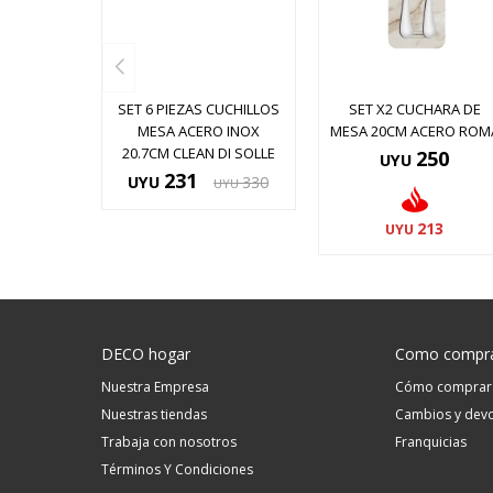
SET 6 PIEZAS CUCHILLOS
SET X2 CUCHARA DE
MESA ACERO INOX
MESA 20CM ACERO ROM
20.7CM CLEAN DI SOLLE
250
UYU
231
UYU
330
UYU
213
UYU
DECO hogar
Como compr
Nuestra Empresa
Cómo comprar
Nuestras tiendas
Cambios y devo
Trabaja con nosotros
Franquicias
Términos Y Condiciones