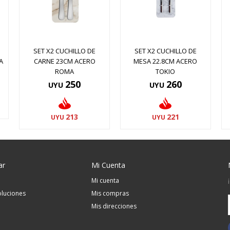
SET X2 CUCHILLO DE
SET X2 CUCHILLO DE
A
CARNE 23CM ACERO
MESA 22.8CM ACERO
ROMA
TOKIO
250
260
UYU
UYU
213
221
UYU
UYU
ar
Mi Cuenta
Mi cuenta
luciones
Mis compras
Mis direcciones