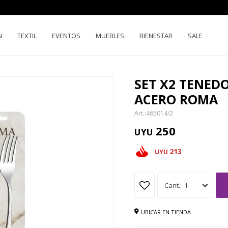
N
TEXTIL
EVENTOS
MUEBLES
BIENESTAR
SALE
SET X2 TENED
ACERO ROMA
465014/2
250
UYU
213
UYU
1
UBICAR EN TIENDA