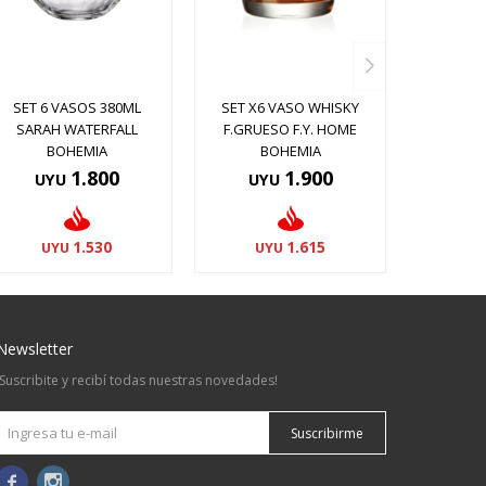
SET 6 VASOS 380ML
SET X6 VASO WHISKY
SARAH WATERFALL
F.GRUESO F.Y. HOME
BOHEMIA
BOHEMIA
1.800
1.900
UYU
UYU
1.530
1.615
UYU
UYU
Newsletter
¡Suscribite y recibí todas nuestras novedades!
Suscribirme

