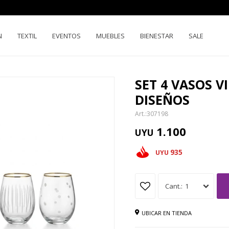
N
TEXTIL
EVENTOS
MUEBLES
BIENESTAR
SALE
SET 4 VASOS V
DISEÑOS
307198
1.100
UYU
935
UYU
1
UBICAR EN TIENDA