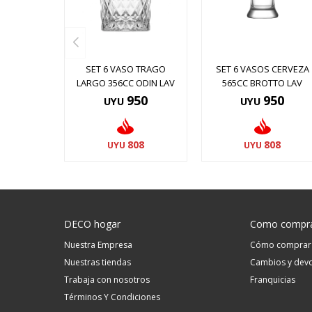
SET 6 VASO TRAGO
SET 6 VASOS CERVEZA
LARGO 356CC ODIN LAV
565CC BROTTO LAV
950
950
UYU
UYU
808
808
UYU
UYU
DECO hogar
Como compr
Nuestra Empresa
Cómo comprar
Nuestras tiendas
Cambios y devo
Trabaja con nosotros
Franquicias
Términos Y Condiciones