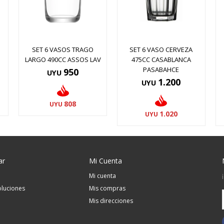
SET 6 VASOS TRAGO
SET 6 VASO CERVEZA
LARGO 490CC ASSOS LAV
475CC CASABLANCA
PASABAHCE
950
UYU
1.200
UYU
808
UYU
1.020
UYU
ar
Mi Cuenta
Mi cuenta
luciones
Mis compras
Mis direcciones