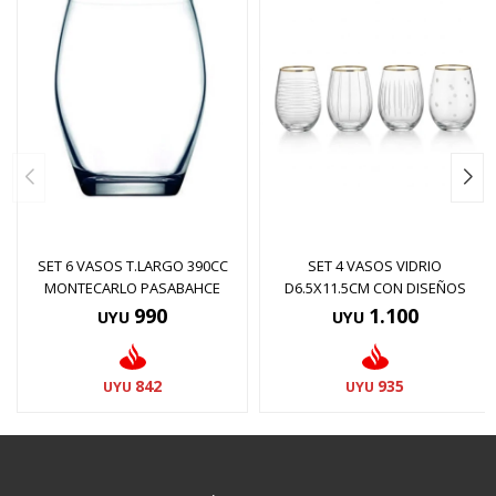
SET 6 VASOS T.LARGO 390CC
SET 4 VASOS VIDRIO
MONTECARLO PASABAHCE
D6.5X11.5CM CON DISEÑOS
990
1.100
UYU
UYU
842
935
UYU
UYU