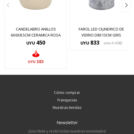
CANDELABRO ANILLOS
FAROL LED CILINDRICO DE
6X6X8.5CM CERAMICA ROSA
VIDRIO D8X13CM GRIS
450
833
UYU
UYU
1.190
UYU
383
UYU
Cómo comprar
Franquicias
Nuestras tiendas
Newsletter
¡Suscribite y recibí todas nuestras novedades!