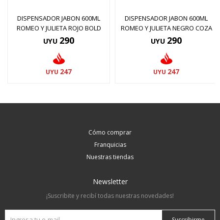
DISPENSADOR JABON 600ML
DISPENSADOR JABON 600ML
ROMEO Y JULIETA ROJO BOLD
ROMEO Y JULIETA NEGRO COZA
290
290
UYU
UYU
247
247
UYU
UYU
Cómo comprar
Franquicias
Nuestras tiendas
Newsletter
¡Suscribite y recibí todas nuestras novedades!
Suscribirme