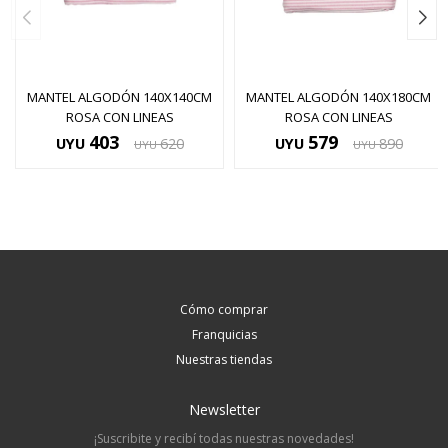
MANTEL ALGODÓN 140X140CM
MANTEL ALGODÓN 140X180CM
ROSA CON LINEAS
ROSA CON LINEAS
403
579
UYU
620
UYU
890
UYU
UYU
Cómo comprar
Franquicias
Nuestras tiendas
Newsletter
¡Suscribite y recibí todas nuestras novedades!