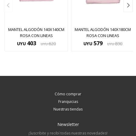
MANTEL ALGODÓN 140X140CM
MANTEL ALGODÓN 140X180CM
ROSA CON LINEAS
ROSA CON LINEAS
403
579
UYU
620
UYU
890
UYU
UYU
Cómo comprar
Franquicias
Nuestras tiendas
Newsletter
¡Suscribite y recibí todas nuestras novedades!