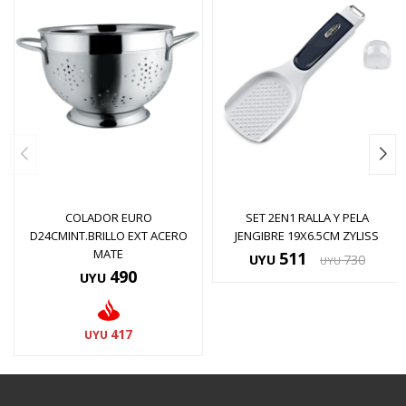
COLADOR EURO
SET 2EN1 RALLA Y PELA
D24CMINT.BRILLO EXT ACERO
JENGIBRE 19X6.5CM ZYLISS
MATE
511
UYU
730
UYU
490
UYU
417
UYU