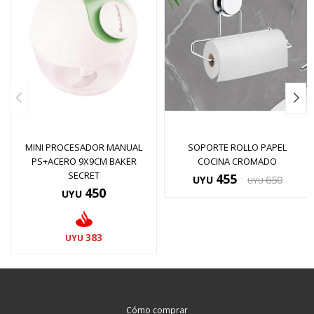
MINI PROCESADOR MANUAL
SOPORTE ROLLO PAPEL
PS+ACERO 9X9CM BAKER
COCINA CROMADO
SECRET
455
UYU
650
UYU
450
UYU
383
UYU
Cómo comprar